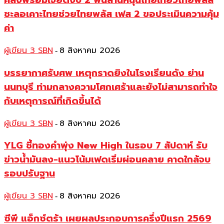
คลังพร้อมเจียดงบ 2 พันล้านหนุนไทยเที่ยวไทยพลัส
ชะลอเคาะไทยช่วยไทยพลัส เฟส 2 ขอประเมินความคุ้ม
ค่า
ผู้เขียน 3 SBN
8 สิงหาคม 2026
-
บรรยากาศรับศพ เหตุกราดยิงในโรงเรียนดัง ย่าน
นนทบุรี ท่ามกลางความโศกเศร้าและยังไม่สามารถทำใจ
กับเหตุการณ์ที่เกิดขึ้นได้
ผู้เขียน 3 SBN
8 สิงหาคม 2026
-
YLG ชี้ทองคำพุ่ง New High ในรอบ 7 สัปดาห์ รับ
ข่าวน้ำมันลง-แนวโน้มเฟดเริ่มผ่อนคลาย คาดใกล้จบ
รอบปรับฐาน
ผู้เขียน 3 SBN
8 สิงหาคม 2026
-
ซีพี แอ็กซ์ตร้า เผยผลประกอบการครึ่งปีแรก 2569