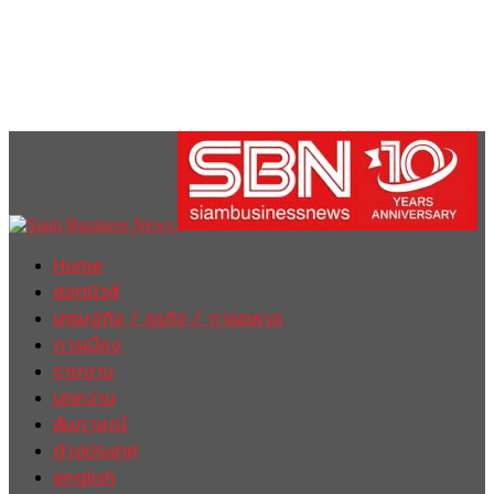
Home
ฮอตนิวส์
เศรษฐกิจ / ธุรกิจ / การตลาด
การเมือง
รายงาน
บทความ
สัมภาษณ์
ต่างประเทศ
english