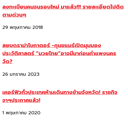
ลงทะเบียนคนจนรอบใหม่ มาแล้ว!!! รายละเอียดไปติด
ตามด่วนๆ
29 พฤษภาคม 2018
สยบดราม่าโบกาตอร์ -กุนขแมร์เปิดมุมมอง
ประวัติศาสตร์ “มวยไทย”อาจมีมาก่อนกำแพงนคร
วัด?
26 มกราคม 2023
เคอร์ฟิวทั่วประเทศห้ามเดินทางข้ามจังหวัด! ราชกิจ
จาฯประกาศแล้ว!
1 พฤษภาคม 2020