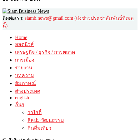
ติดต่อเรา:
siamb.news@gmail.com (ส่งข่าวประชาสัมพันธ์ที่เมล
นี้)
Home
ฮอตนิวส์
เศรษฐกิจ / ธุรกิจ / การตลาด
การเมือง
รายงาน
บทความ
สัมภาษณ์
ต่างประเทศ
english
อื่นๆ
วาไรตี้
ศิลปะ-วัฒนธรรม
กินดื่มเที่ยว
© 2026 siambusinessnews