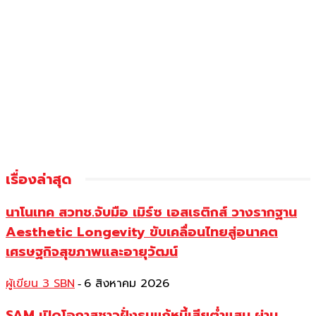
เรื่องล่าสุด
นาโนเทค สวทช.จับมือ เมิร์ซ เอสเธติกส์ วางรากฐาน
Aesthetic Longevity ขับเคลื่อนไทยสู่อนาคต
เศรษฐกิจสุขภาพและอายุวัฒน์
ผู้เขียน 3 SBN
6 สิงหาคม 2026
-
SAM เปิดโอกาสชาวฝั่งธนแก้หนี้เสียต่ำแสน ผ่าน