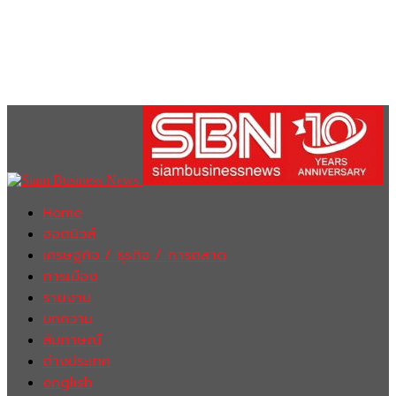
Home
ฮอตนิวส์
เศรษฐกิจ / ธุรกิจ / การตลาด
การเมือง
รายงาน
บทความ
สัมภาษณ์
ต่างประเทศ
english