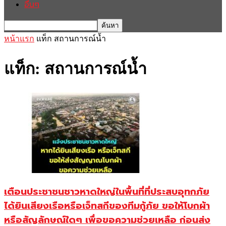
อื่นๆ
หน้าแรก
แท็ก
สถานการณ์น้ำ
แท็ก: สถานการณ์น้ำ
เตือนประชาชนชาวหาดใหญ่ในพื้นที่ที่ประสบอุทกภัย
ได้ยินเสียงเรือหรือเจ็ทสกีของทีมกู้ภัย ขอให้โบกผ้า
หรือสัญลักษณ์ใดๆ เพื่อขอความช่วยเหลือ ก่อนส่ง