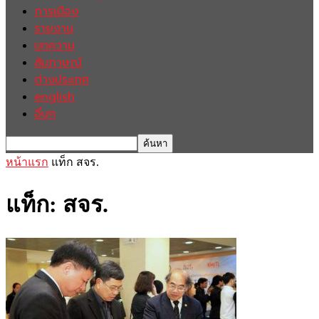
การเมือง
รายงาน
บทความ
สัมภาษณ์
ต่างประเทศ
english
อื่นๆ
หน้าแรก
แท็ก
สจร.
แท็ก: สจร.