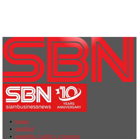
Home
ฮอตนิวส์
เศรษฐกิจ / ธุรกิจ / การตลาด