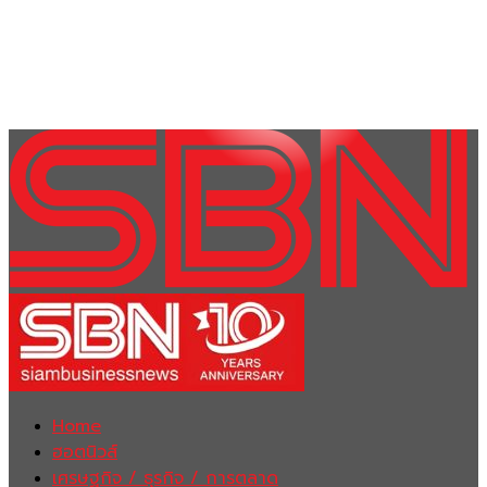
Home
ฮอตนิวส์
เศรษฐกิจ / ธุรกิจ / การตลาด