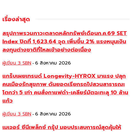
เรื่องล่าสุด
สรุปภาพรวมภาวะตลาดหลักทรัพย์เดือนก.ค.69 SET
Index ปิดที่ 1,623.64 จุด เพิ่มขึ้น 2% แรงหนุนเงิน
ลงทุนต่างชาติที่ไหลเข้าอย่างต่อเนื่อง
ผู้เขียน 3 SBN
6 สิงหาคม 2026
-
แกร็บเผยเทรนด์ Longevity-HYROX มาแรง ปลุก
คนเมืองรักสุขภาพ ดันยอดเรียกรถไปสวนสาธารณะ
โตกว่า 5 เท่า คนสั่งกาแฟดำ-เคลียร์มัตฉะทะลุ 10 ล้าน
แก้ว
ผู้เขียน 3 SBN
6 สิงหาคม 2026
-
เมเจอร์ ซีนีเพล็กซ์ กรุ้ป มอบประสบการณ์สุดคุ้มให้