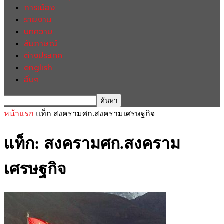
การเมือง
รายงาน
บทความ
สัมภาษณ์
ต่างประเทศ
english
อื่นๆ
หน้าแรก
แท็ก
สงครามศก.สงครามเศรษฐกิจ
แท็ก: สงครามศก.สงคราม
เศรษฐกิจ