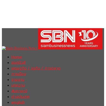
Home
ฮอตนิวส์
เศรษฐกิจ / ธุรกิจ / การตลาด
การเมือง
รายงาน
บทความ
สัมภาษณ์
ต่างประเทศ
english