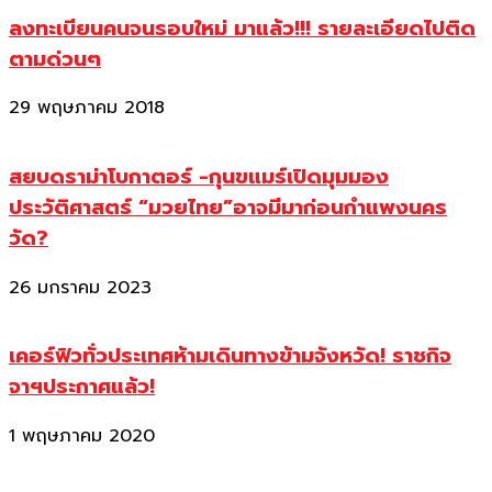
ลงทะเบียนคนจนรอบใหม่ มาแล้ว!!! รายละเอียดไปติด
ตามด่วนๆ
29 พฤษภาคม 2018
สยบดราม่าโบกาตอร์ -กุนขแมร์เปิดมุมมอง
ประวัติศาสตร์ “มวยไทย”อาจมีมาก่อนกำแพงนคร
วัด?
26 มกราคม 2023
เคอร์ฟิวทั่วประเทศห้ามเดินทางข้ามจังหวัด! ราชกิจ
จาฯประกาศแล้ว!
1 พฤษภาคม 2020