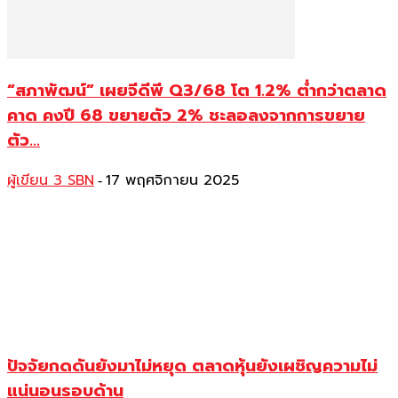
“สภาพัฒน์” เผยจีดีพี Q3/68 โต 1.2% ต่ำกว่าตลาด
คาด คงปี 68 ขยายตัว 2% ชะลอลงจากการขยาย
ตัว...
ผู้เขียน 3 SBN
17 พฤศจิกายน 2025
-
ปัจจัยกดดันยังมาไม่หยุด ตลาดหุ้นยังเผชิญความไม่
แน่นอนรอบด้าน