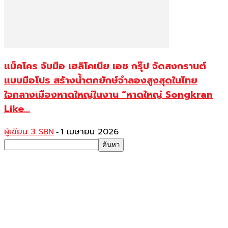
แม็คโคร จับมือ เฮลิโคเนีย เอช กรุ๊ป จัดสงกรานต์
แบบมือโปร สร้างน้ำตกยักษ์จำลองสูงสุดในไทย
ใจกลางเมืองหาดใหญ่ในงาน “หาดใหญ่ Songkran
Like...
ผู้เขียน 3 SBN
1 เมษายน 2026
-