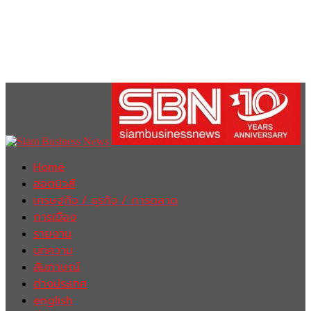
Home
ฮอตนิวส์
เศรษฐกิจ / ธุรกิจ / การตลาด
การเมือง
รายงาน
บทความ
สัมภาษณ์
ต่างประเทศ
english