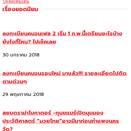
โหลดเพิ่มเติม
เรื่องยอดนิยม
ลงทะเบียนคนจนเฟส 2 เริ่ม 1 ก.พ.นี้เตรียมอะไรบ้าง
ยังไงที่ไหน? ไปเช็คเลย
30 มกราคม 2018
ลงทะเบียนคนจนรอบใหม่ มาแล้ว!!! รายละเอียดไปติด
ตามด่วนๆ
29 พฤษภาคม 2018
สยบดราม่าโบกาตอร์ -กุนขแมร์เปิดมุมมอง
ประวัติศาสตร์ “มวยไทย”อาจมีมาก่อนกำแพงนคร
วัด?