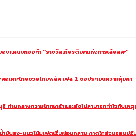
ยม มอบแหนบทองคำ “รางวัลเกียรติยศแห่งการเสียสละ”
ะลอเคาะไทยช่วยไทยพลัส เฟส 2 ขอประเมินความคุ้มค่า
ี ท่ามกลางความโศกเศร้าและยังไม่สามารถทำใจกับเหตุการ
วน้ำมันลง-แนวโน้มเฟดเริ่มผ่อนคลาย คาดใกล้จบรอบปรั