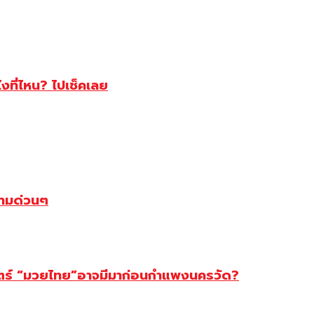
ไงที่ไหน? ไปเช็คเลย
ตามด่วนๆ
สตร์ “มวยไทย”อาจมีมาก่อนกำแพงนครวัด?