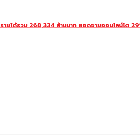
ำรายได้รวม 268,334 ล้านบาท ยอดขายออนไลน์โต 29% ป