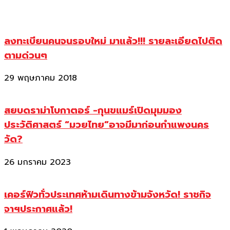
ลงทะเบียนคนจนรอบใหม่ มาแล้ว!!! รายละเอียดไปติด
ตามด่วนๆ
29 พฤษภาคม 2018
สยบดราม่าโบกาตอร์ -กุนขแมร์เปิดมุมมอง
ประวัติศาสตร์ “มวยไทย”อาจมีมาก่อนกำแพงนคร
วัด?
26 มกราคม 2023
เคอร์ฟิวทั่วประเทศห้ามเดินทางข้ามจังหวัด! ราชกิจ
จาฯประกาศแล้ว!