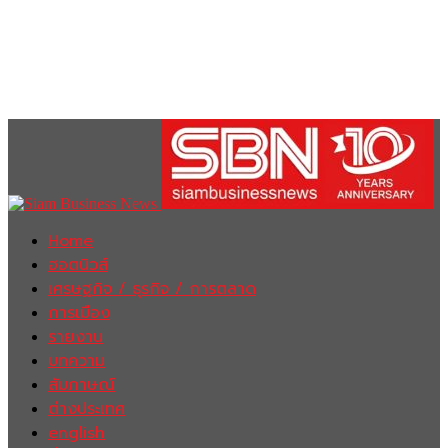
Home
ฮอตนิวส์
เศรษฐกิจ / ธุรกิจ / การตลาด
การเมือง
รายงาน
บทความ
สัมภาษณ์
ต่างประเทศ
english