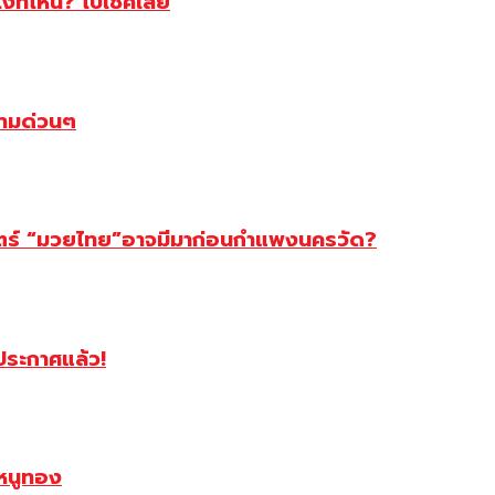
ไงที่ไหน? ไปเช็คเลย
ตามด่วนๆ
สตร์ “มวยไทย”อาจมีมาก่อนกำแพงนครวัด?
ฯประกาศแล้ว!
หนูทอง