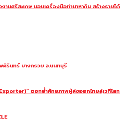
งานศรีสะเกษ มอบเครื่องมือทำมาหากิน สร้างรายได้
ศิรินทร์ บางกรวย จ.นนทบุรี
porter)” ตอกย้ำศักยภาพผู้ส่งออกไทยสู่เวทีโลก
CLE