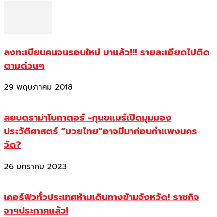
ลงทะเบียนคนจนรอบใหม่ มาแล้ว!!! รายละเอียดไปติด
ตามด่วนๆ
29 พฤษภาคม 2018
สยบดราม่าโบกาตอร์ -กุนขแมร์เปิดมุมมอง
ประวัติศาสตร์ “มวยไทย”อาจมีมาก่อนกำแพงนคร
วัด?
26 มกราคม 2023
เคอร์ฟิวทั่วประเทศห้ามเดินทางข้ามจังหวัด! ราชกิจ
จาฯประกาศแล้ว!