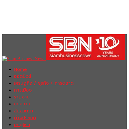
Home
ฮอตนิวส์
เศรษฐกิจ / ธุรกิจ / การตลาด
การเมือง
รายงาน
บทความ
สัมภาษณ์
ต่างประเทศ
english