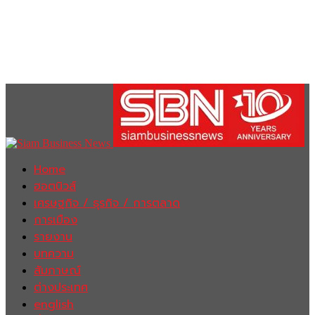
Home
ฮอตนิวส์
เศรษฐกิจ / ธุรกิจ / การตลาด
การเมือง
รายงาน
บทความ
สัมภาษณ์
ต่างประเทศ
english