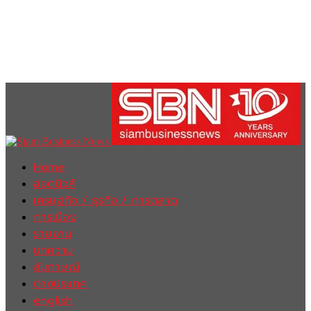
Home
ฮอตนิวส์
เศรษฐกิจ / ธุรกิจ / การตลาด
การเมือง
รายงาน
บทความ
สัมภาษณ์
ต่างประเทศ
english