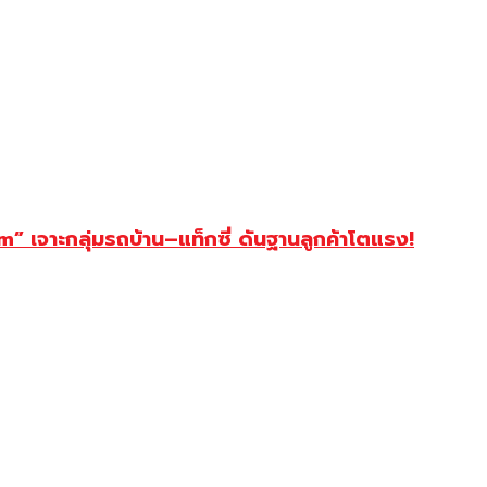
เจาะกลุ่มรถบ้าน–แท็กซี่ ดันฐานลูกค้าโตแรง!