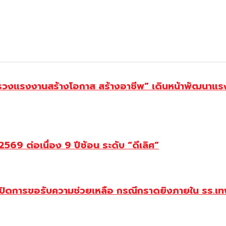
ทรวงแรงงานสร้างโอกาส สร้างอาชีพ” เดินหน้าพัฒนาแรง
69 ต่อเนื่อง 9 ปีซ้อน ระดับ “ดีเลิศ”
ปิดการขอรับความช่วยเหลือ กรณีกราดยิงภายใน รร.เทพ