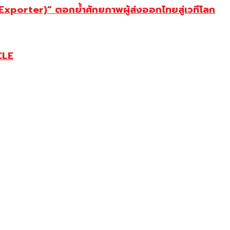
porter)” ตอกย้ำศักยภาพผู้ส่งออกไทยสู่เวทีโลก
CLE