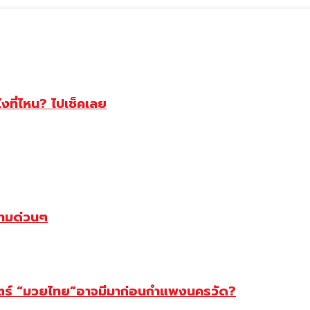
ไงที่ไหน? ไปเช็คเลย
ตามด่วนๆ
สตร์ “มวยไทย”อาจมีมาก่อนกำแพงนครวัด?