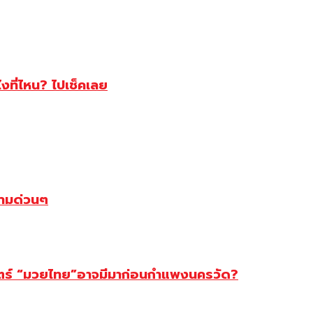
ไงที่ไหน? ไปเช็คเลย
ตามด่วนๆ
สตร์ “มวยไทย”อาจมีมาก่อนกำแพงนครวัด?