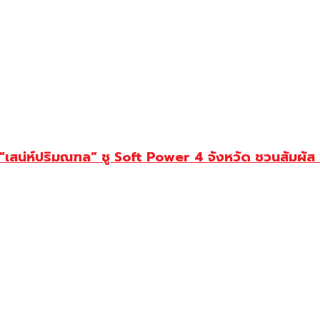
น่ห์ปริมณฑล” ชู Soft Power 4 จังหวัด ชวนสัมผัส “ศร