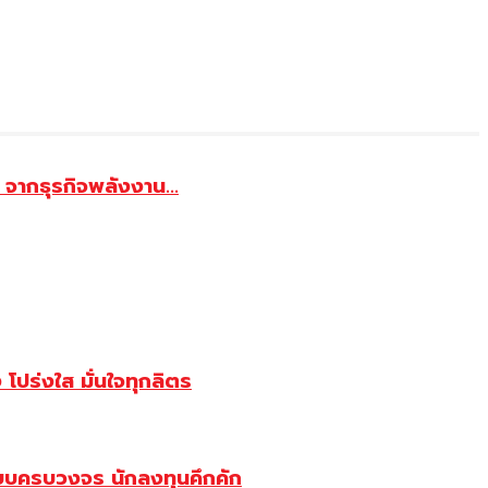
จากธุรกิจพลังงาน...
ปร่งใส มั่นใจทุกลิตร
บบครบวงจร นักลงทุนคึกคัก