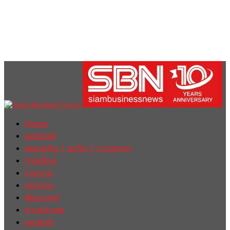
Home
ฮอตนิวส์
เศรษฐกิจ / ธุรกิจ / การตลาด
การเมือง
รายงาน
บทความ
สัมภาษณ์
ต่างประเทศ
english