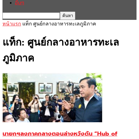
อื่นๆ
หน้าแรก
แท็ก
ศูนย์กลางอาหารทะเลภูมิภาค
แท็ก: ศูนย์กลางอาหารทะเล
ภูมิภาค
นายกฯลงภาคกลางตอนล่างหวังดัน “Hub of