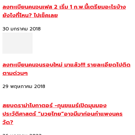
ลงทะเบียนคนจนเฟส 2 เริ่ม 1 ก.พ.นี้เตรียมอะไรบ้าง
ยังไงที่ไหน? ไปเช็คเลย
30 มกราคม 2018
ลงทะเบียนคนจนรอบใหม่ มาแล้ว!!! รายละเอียดไปติด
ตามด่วนๆ
29 พฤษภาคม 2018
สยบดราม่าโบกาตอร์ -กุนขแมร์เปิดมุมมอง
ประวัติศาสตร์ “มวยไทย”อาจมีมาก่อนกำแพงนคร
วัด?