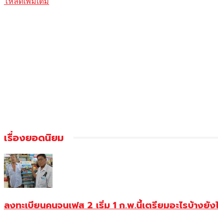
โหลดเพิ่มเติม
เรื่องยอดนิยม
ลงทะเบียนคนจนเฟส 2 เริ่ม 1 ก.พ.นี้เตรียมอะไรบ้างยัง