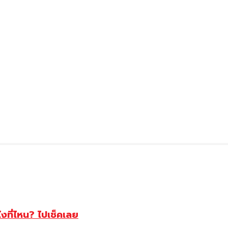
ไงที่ไหน? ไปเช็คเลย