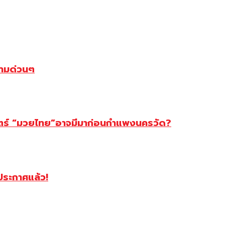
ตามด่วนๆ
สตร์ “มวยไทย”อาจมีมาก่อนกำแพงนครวัด?
ฯประกาศแล้ว!