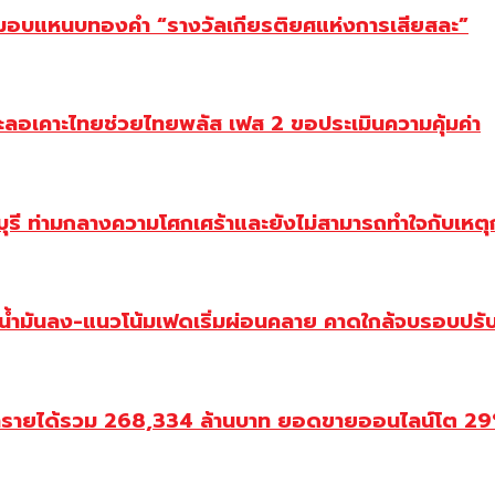
ยม มอบแหนบทองคำ “รางวัลเกียรติยศแห่งการเสียสละ”
ะลอเคาะไทยช่วยไทยพลัส เฟส 2 ขอประเมินความคุ้มค่า
ี ท่ามกลางความโศกเศร้าและยังไม่สามารถทำใจกับเหตุการ
วน้ำมันลง-แนวโน้มเฟดเริ่มผ่อนคลาย คาดใกล้จบรอบปรั
ำรายได้รวม 268,334 ล้านบาท ยอดขายออนไลน์โต 29% ป