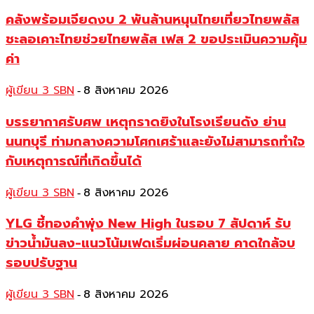
คลังพร้อมเจียดงบ 2 พันล้านหนุนไทยเที่ยวไทยพลัส
ชะลอเคาะไทยช่วยไทยพลัส เฟส 2 ขอประเมินความคุ้ม
ค่า
ผู้เขียน 3 SBN
8 สิงหาคม 2026
-
บรรยากาศรับศพ เหตุกราดยิงในโรงเรียนดัง ย่าน
นนทบุรี ท่ามกลางความโศกเศร้าและยังไม่สามารถทำใจ
กับเหตุการณ์ที่เกิดขึ้นได้
ผู้เขียน 3 SBN
8 สิงหาคม 2026
-
YLG ชี้ทองคำพุ่ง New High ในรอบ 7 สัปดาห์ รับ
ข่าวน้ำมันลง-แนวโน้มเฟดเริ่มผ่อนคลาย คาดใกล้จบ
รอบปรับฐาน
ผู้เขียน 3 SBN
8 สิงหาคม 2026
-