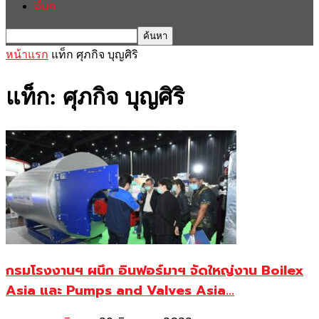
อื่นๆ
หน้าแรก
แท็ก
ศุภกิจ บุญศิริ
แท็ก: ศุภกิจ บุญศิริ
กรมโรงงานฯ ผนึก อินฟอร์มาฯ จัดใหญ่งาน Boilex
Asia และ Pumps and Valves Asia...