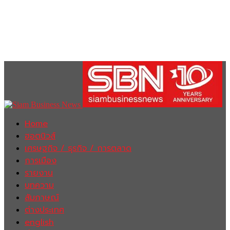
Home
ฮอตนิวส์
เศรษฐกิจ / ธุรกิจ / การตลาด
การเมือง
รายงาน
บทความ
สัมภาษณ์
ต่างประเทศ
english