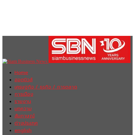
Home
ฮอตนิวส์
เศรษฐกิจ / ธุรกิจ / การตลาด
การเมือง
รายงาน
บทความ
สัมภาษณ์
ต่างประเทศ
english