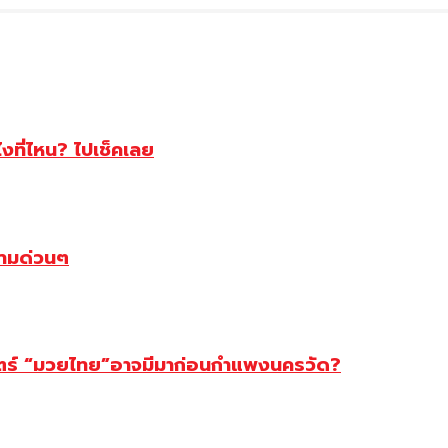
ไงที่ไหน? ไปเช็คเลย
ตามด่วนๆ
สตร์ “มวยไทย”อาจมีมาก่อนกำแพงนครวัด?