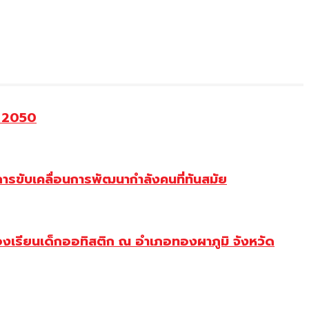
o 2050
ขับเคลื่อนการพัฒนากำลังคนที่ทันสมัย
งเรียนเด็กออทิสติก ณ อำเภอทองผาภูมิ จังหวัด