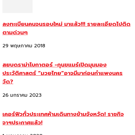
ลงทะเบียนคนจนรอบใหม่ มาแล้ว!!! รายละเอียดไปติด
ตามด่วนๆ
29 พฤษภาคม 2018
สยบดราม่าโบกาตอร์ -กุนขแมร์เปิดมุมมอง
ประวัติศาสตร์ “มวยไทย”อาจมีมาก่อนกำแพงนคร
วัด?
26 มกราคม 2023
เคอร์ฟิวทั่วประเทศห้ามเดินทางข้ามจังหวัด! ราชกิจ
จาฯประกาศแล้ว!