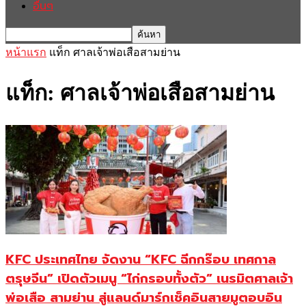
อื่นๆ
หน้าแรก
แท็ก
ศาลเจ้าพ่อเสือสามย่าน
แท็ก: ศาลเจ้าพ่อเสือสามย่าน
KFC ประเทศไทย จัดงาน “KFC ฉีกกร๊อบ เทศกาล
ตรุษจีน” เปิดตัวเมนู “ไก่กรอบทั้งตัว” เนรมิตศาลเจ้า
พ่อเสือ สามย่าน สู่แลนด์มาร์กเช็คอินสายมูตอบอิน