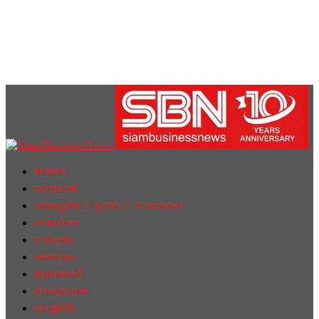
Home
ฮอตนิวส์
เศรษฐกิจ / ธุรกิจ / การตลาด
การเมือง
รายงาน
บทความ
สัมภาษณ์
ต่างประเทศ
english