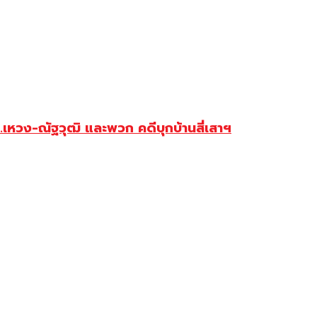
.เหวง-ณัฐวุฒิ และพวก คดีบุกบ้านสี่เสาฯ