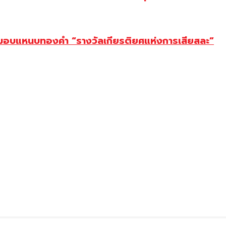
ยม มอบแหนบทองคำ “รางวัลเกียรติยศแห่งการเสียสละ”