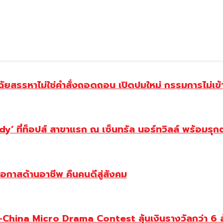
ฉัยสรรหาไม่ใช่คำสั่งถอดถอน เปิดปมใหม่ กรรมการไม่เข
y’ ที่ท็อปส์ สาขาแรก ณ เซ็นทรัล นอร์ทวิลล์ พร้อมรุก
โอกาสด้านอาชีพ คืนคนดีสู่สังคม
ina Micro Drama Contest ลุ้นเงินรางวัลกว่า 6 ล