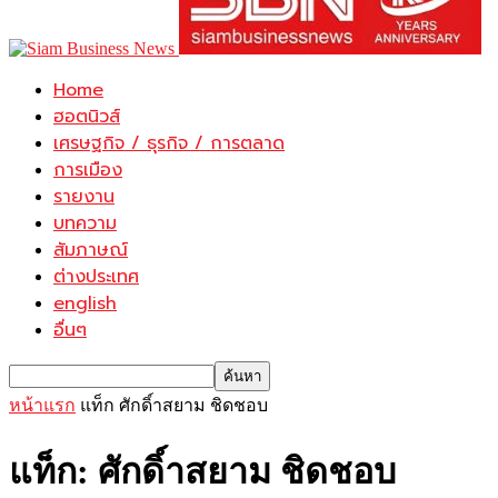
Home
ฮอตนิวส์
เศรษฐกิจ / ธุรกิจ / การตลาด
การเมือง
รายงาน
บทความ
สัมภาษณ์
ต่างประเทศ
english
อื่นๆ
หน้าแรก
แท็ก
ศักดิ์าสยาม ชิดชอบ
แท็ก: ศักดิ์าสยาม ชิดชอบ