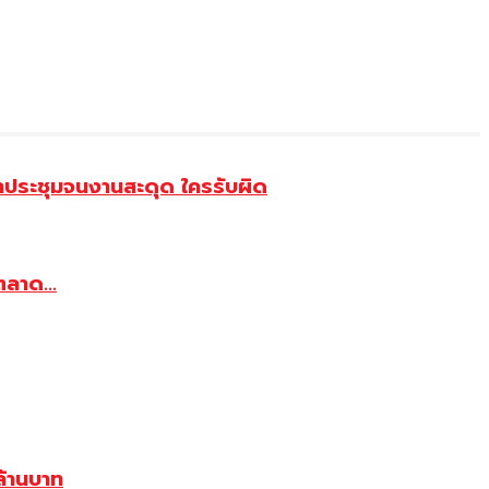
้าประชุมจนงานสะดุด ใครรับผิด
ตลาด...
้านบาท