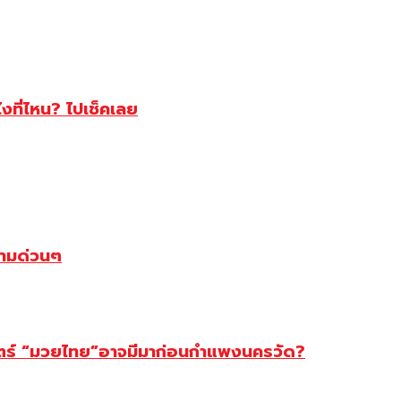
ไงที่ไหน? ไปเช็คเลย
ตามด่วนๆ
สตร์ “มวยไทย”อาจมีมาก่อนกำแพงนครวัด?