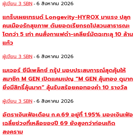
ผู้เขียน 3 SBN
6 สิงหาคม 2026
-
แกร็บเผยเทรนด์ Longevity-HYROX มาแรง ปลุก
คนเมืองรักสุขภาพ ดันยอดเรียกรถไปสวนสาธารณะ
โตกว่า 5 เท่า คนสั่งกาแฟดำ-เคลียร์มัตฉะทะลุ 10 ล้าน
แก้ว
ผู้เขียน 3 SBN
6 สิงหาคม 2026
-
เมเจอร์ ซีนีเพล็กซ์ กรุ้ป มอบประสบการณ์สุดคุ้มให้
สมาชิก M GEN เปิดแคมเปญ “M GEN ลุ้นทอง ดูมาก
ยิ่งมีสิทธิ์ลุ้นมาก” ลุ้นรับสร้อยคอทองคำ 10 รางวัล
ผู้เขียน 3 SBN
6 สิงหาคม 2026
-
อัตราเงินเฟ้อเดือน ก.ค.69 อยู่ที่ 1.95% มองเงินเฟ้อ
เฉลี่ยช่วงที่เหลือของปี 69 ยังสูงกว่าก่อนเกิด
สงคราม