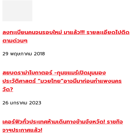
ลงทะเบียนคนจนรอบใหม่ มาแล้ว!!! รายละเอียดไปติด
ตามด่วนๆ
29 พฤษภาคม 2018
สยบดราม่าโบกาตอร์ -กุนขแมร์เปิดมุมมอง
ประวัติศาสตร์ “มวยไทย”อาจมีมาก่อนกำแพงนคร
วัด?
26 มกราคม 2023
เคอร์ฟิวทั่วประเทศห้ามเดินทางข้ามจังหวัด! ราชกิจ
จาฯประกาศแล้ว!