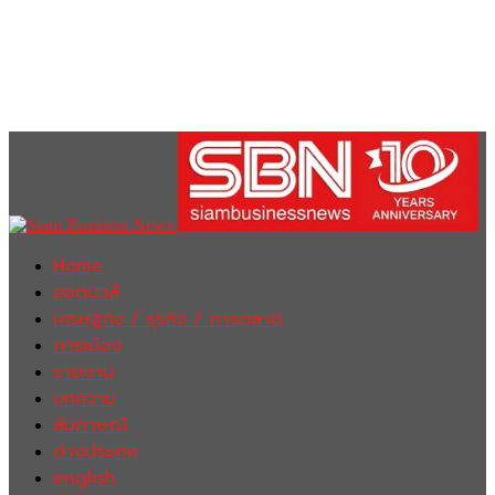
Home
ฮอตนิวส์
เศรษฐกิจ / ธุรกิจ / การตลาด
การเมือง
รายงาน
บทความ
สัมภาษณ์
ต่างประเทศ
english