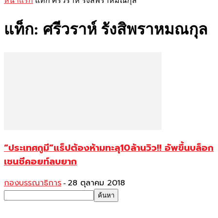
หน้าแรก
แท็ก
ศรีวราห์ รังสิพราหมณกุล
แท็ก: ศรีวราห์ รังสิพราหมณกุล
“ประเทศกูมี”แร็ปต้องห้ามทะลุ10ล้านวิว!! อัพขึ้นบล็อก
เชนซีคอยท์ลบยาก
กองบรรณาธิการ
28 ตุลาคม 2018
-