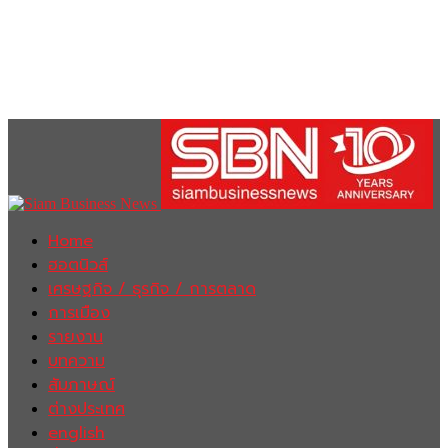
Home
ฮอตนิวส์
เศรษฐกิจ / ธุรกิจ / การตลาด
การเมือง
รายงาน
บทความ
สัมภาษณ์
ต่างประเทศ
english