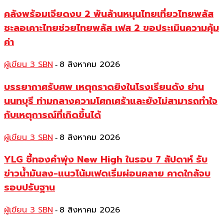
คลังพร้อมเจียดงบ 2 พันล้านหนุนไทยเที่ยวไทยพลัส
ชะลอเคาะไทยช่วยไทยพลัส เฟส 2 ขอประเมินความคุ้ม
ค่า
ผู้เขียน 3 SBN
8 สิงหาคม 2026
-
บรรยากาศรับศพ เหตุกราดยิงในโรงเรียนดัง ย่าน
นนทบุรี ท่ามกลางความโศกเศร้าและยังไม่สามารถทำใจ
กับเหตุการณ์ที่เกิดขึ้นได้
ผู้เขียน 3 SBN
8 สิงหาคม 2026
-
YLG ชี้ทองคำพุ่ง New High ในรอบ 7 สัปดาห์ รับ
ข่าวน้ำมันลง-แนวโน้มเฟดเริ่มผ่อนคลาย คาดใกล้จบ
รอบปรับฐาน
ผู้เขียน 3 SBN
8 สิงหาคม 2026
-