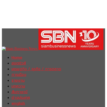
Home
ฮอตนิวส์
เศรษฐกิจ / ธุรกิจ / การตลาด
การเมือง
รายงาน
บทความ
สัมภาษณ์
ต่างประเทศ
english