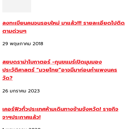
ลงทะเบียนคนจนรอบใหม่ มาแล้ว!!! รายละเอียดไปติด
ตามด่วนๆ
29 พฤษภาคม 2018
สยบดราม่าโบกาตอร์ -กุนขแมร์เปิดมุมมอง
ประวัติศาสตร์ “มวยไทย”อาจมีมาก่อนกำแพงนคร
วัด?
26 มกราคม 2023
เคอร์ฟิวทั่วประเทศห้ามเดินทางข้ามจังหวัด! ราชกิจ
จาฯประกาศแล้ว!