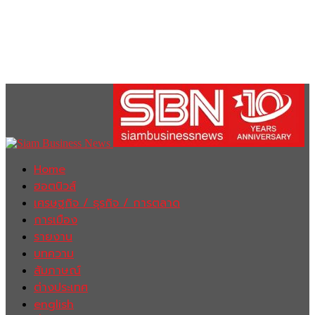
Home
ฮอตนิวส์
เศรษฐกิจ / ธุรกิจ / การตลาด
การเมือง
รายงาน
บทความ
สัมภาษณ์
ต่างประเทศ
english