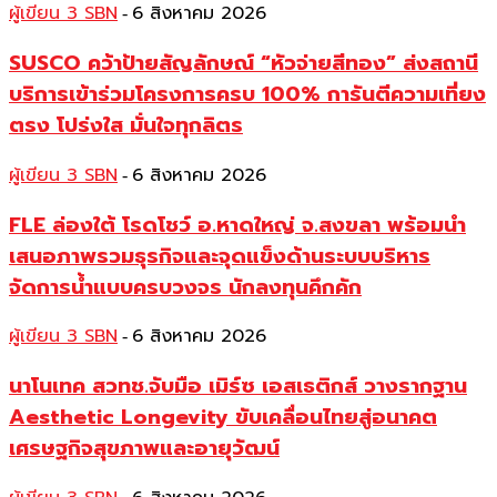
ผู้เขียน 3 SBN
6 สิงหาคม 2026
-
SUSCO คว้าป้ายสัญลักษณ์ “หัวจ่ายสีทอง” ส่งสถานี
บริการเข้าร่วมโครงการครบ 100% การันตีความเที่ยง
ตรง โปร่งใส มั่นใจทุกลิตร
ผู้เขียน 3 SBN
6 สิงหาคม 2026
-
FLE ล่องใต้ โรดโชว์ อ.หาดใหญ่ จ.สงขลา พร้อมนำ
เสนอภาพรวมธุรกิจและจุดแข็งด้านระบบบริหาร
จัดการน้ำแบบครบวงจร นักลงทุนคึกคัก
ผู้เขียน 3 SBN
6 สิงหาคม 2026
-
นาโนเทค สวทช.จับมือ เมิร์ซ เอสเธติกส์ วางรากฐาน
Aesthetic Longevity ขับเคลื่อนไทยสู่อนาคต
เศรษฐกิจสุขภาพและอายุวัฒน์