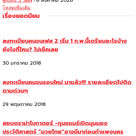
ผู้เขียน 3 SBN
6 สิงหาคม 2026
-
โหลดเพิ่มเติม
เรื่องยอดนิยม
ลงทะเบียนคนจนเฟส 2 เริ่ม 1 ก.พ.นี้เตรียมอะไรบ้าง
ยังไงที่ไหน? ไปเช็คเลย
30 มกราคม 2018
ลงทะเบียนคนจนรอบใหม่ มาแล้ว!!! รายละเอียดไปติด
ตามด่วนๆ
29 พฤษภาคม 2018
สยบดราม่าโบกาตอร์ -กุนขแมร์เปิดมุมมอง
ประวัติศาสตร์ “มวยไทย”อาจมีมาก่อนกำแพงนคร