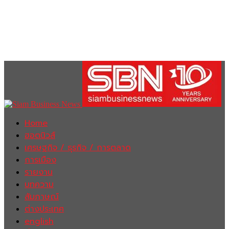
Home
ฮอตนิวส์
เศรษฐกิจ / ธุรกิจ / การตลาด
การเมือง
รายงาน
บทความ
สัมภาษณ์
ต่างประเทศ
english