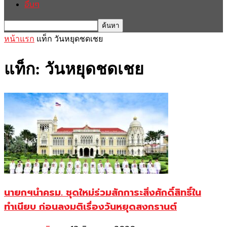
อื่นๆ
หน้าแรก
แท็ก
วันหยุดชดเชย
แท็ก: วันหยุดชดเชย
นายกฯนำครม. ชุดใหม่ร่วมสักการะสิ่งศักดิ์สิทธิ์ใน
ทำเนียบ ก่อนลงมติเรื่องวันหยุดสงกรานต์