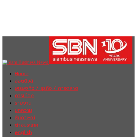
Home
ฮอตนิวส์
เศรษฐกิจ / ธุรกิจ / การตลาด
การเมือง
รายงาน
บทความ
สัมภาษณ์
ต่างประเทศ
english