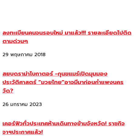
ลงทะเบียนคนจนรอบใหม่ มาแล้ว!!! รายละเอียดไปติด
ตามด่วนๆ
29 พฤษภาคม 2018
สยบดราม่าโบกาตอร์ -กุนขแมร์เปิดมุมมอง
ประวัติศาสตร์ “มวยไทย”อาจมีมาก่อนกำแพงนคร
วัด?
26 มกราคม 2023
เคอร์ฟิวทั่วประเทศห้ามเดินทางข้ามจังหวัด! ราชกิจ
จาฯประกาศแล้ว!