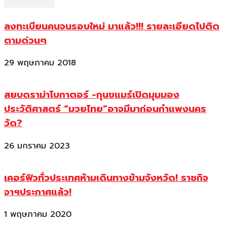
ลงทะเบียนคนจนรอบใหม่ มาแล้ว!!! รายละเอียดไปติด
ตามด่วนๆ
29 พฤษภาคม 2018
สยบดราม่าโบกาตอร์ -กุนขแมร์เปิดมุมมอง
ประวัติศาสตร์ “มวยไทย”อาจมีมาก่อนกำแพงนคร
วัด?
26 มกราคม 2023
เคอร์ฟิวทั่วประเทศห้ามเดินทางข้ามจังหวัด! ราชกิจ
จาฯประกาศแล้ว!
1 พฤษภาคม 2020