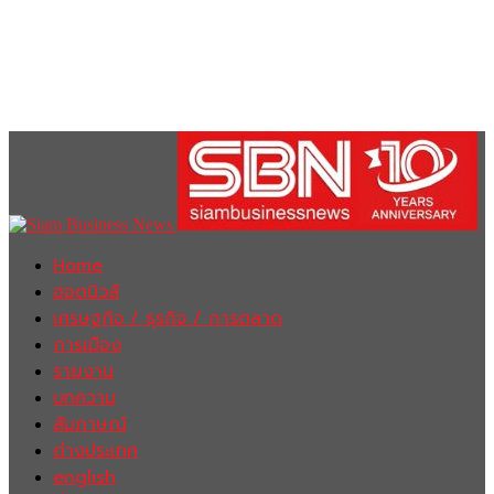
Home
ฮอตนิวส์
เศรษฐกิจ / ธุรกิจ / การตลาด
การเมือง
รายงาน
บทความ
สัมภาษณ์
ต่างประเทศ
english