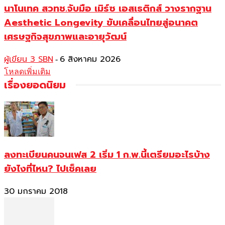
นาโนเทค สวทช.จับมือ เมิร์ซ เอสเธติกส์ วางรากฐาน
Aesthetic Longevity ขับเคลื่อนไทยสู่อนาคต
เศรษฐกิจสุขภาพและอายุวัฒน์
ผู้เขียน 3 SBN
6 สิงหาคม 2026
-
โหลดเพิ่มเติม
เรื่องยอดนิยม
ลงทะเบียนคนจนเฟส 2 เริ่ม 1 ก.พ.นี้เตรียมอะไรบ้าง
ยังไงที่ไหน? ไปเช็คเลย
30 มกราคม 2018