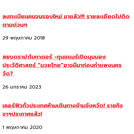
ลงทะเบียนคนจนรอบใหม่ มาแล้ว!!! รายละเอียดไปติด
ตามด่วนๆ
29 พฤษภาคม 2018
สยบดราม่าโบกาตอร์ -กุนขแมร์เปิดมุมมอง
ประวัติศาสตร์ “มวยไทย”อาจมีมาก่อนกำแพงนคร
วัด?
26 มกราคม 2023
เคอร์ฟิวทั่วประเทศห้ามเดินทางข้ามจังหวัด! ราชกิจ
จาฯประกาศแล้ว!
1 พฤษภาคม 2020