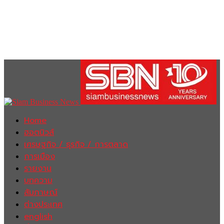
Home
ฮอตนิวส์
เศรษฐกิจ / ธุรกิจ / การตลาด
การเมือง
รายงาน
บทความ
สัมภาษณ์
ต่างประเทศ
english