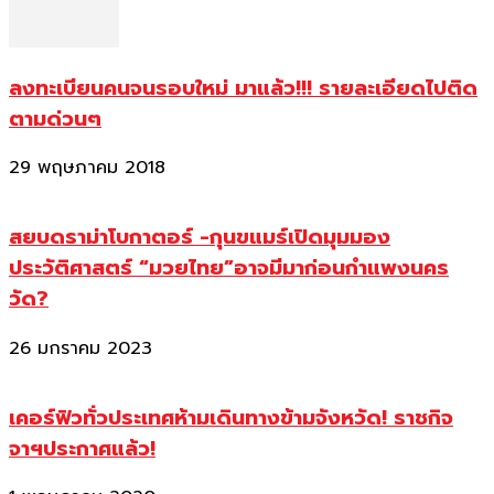
ลงทะเบียนคนจนรอบใหม่ มาแล้ว!!! รายละเอียดไปติด
ตามด่วนๆ
29 พฤษภาคม 2018
สยบดราม่าโบกาตอร์ -กุนขแมร์เปิดมุมมอง
ประวัติศาสตร์ “มวยไทย”อาจมีมาก่อนกำแพงนคร
วัด?
26 มกราคม 2023
เคอร์ฟิวทั่วประเทศห้ามเดินทางข้ามจังหวัด! ราชกิจ
จาฯประกาศแล้ว!