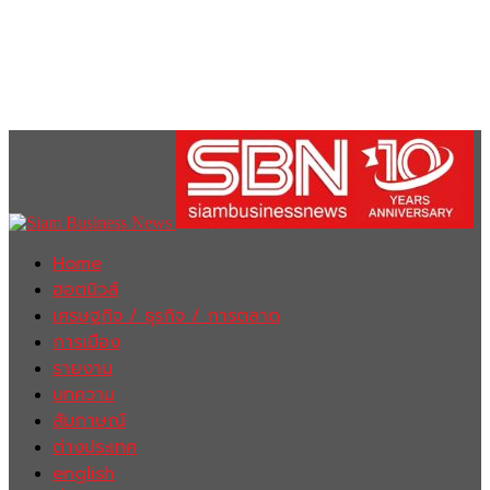
Home
ฮอตนิวส์
เศรษฐกิจ / ธุรกิจ / การตลาด
การเมือง
รายงาน
บทความ
สัมภาษณ์
ต่างประเทศ
english