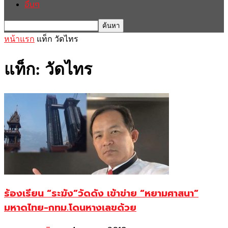
อื่นๆ
หน้าแรก
แท็ก
วัดไทร
แท็ก: วัดไทร
ร้องเรียน “ระฆัง”วัดดัง เข้าข่าย “หยามศาสนา”
มหาดไทย-กทม.โดนหางเลขด้วย