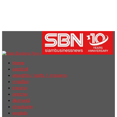
Home
ฮอตนิวส์
เศรษฐกิจ / ธุรกิจ / การตลาด
การเมือง
รายงาน
บทความ
สัมภาษณ์
ต่างประเทศ
english