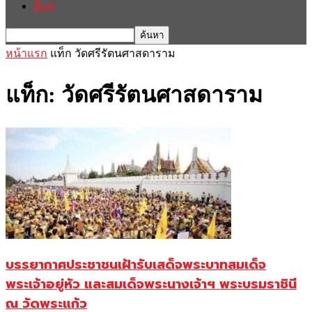
อื่นๆ
หน้าแรก
แท็ก
วัดศรีรัตนศาสดาราม
แท็ก: วัดศรีรัตนศาสดาราม
บรรยากาศประชาชนเฝ้ารับเสด็จพระบาทสมเด็จ
พระเจ้าอยู่หัว และสมเด็จพระนางเจ้าฯ พระบรมราชินี
ณ วัดพระแก้ว