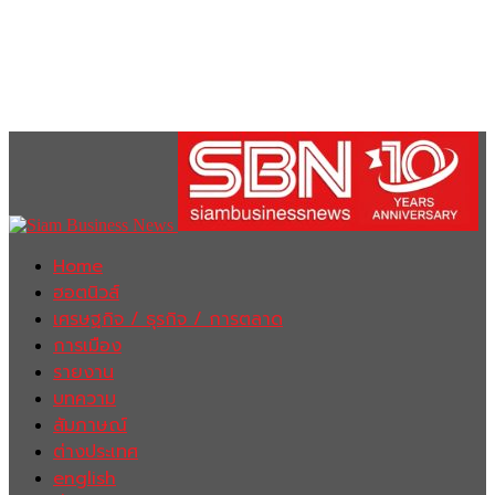
Home
ฮอตนิวส์
เศรษฐกิจ / ธุรกิจ / การตลาด
การเมือง
รายงาน
บทความ
สัมภาษณ์
ต่างประเทศ
english