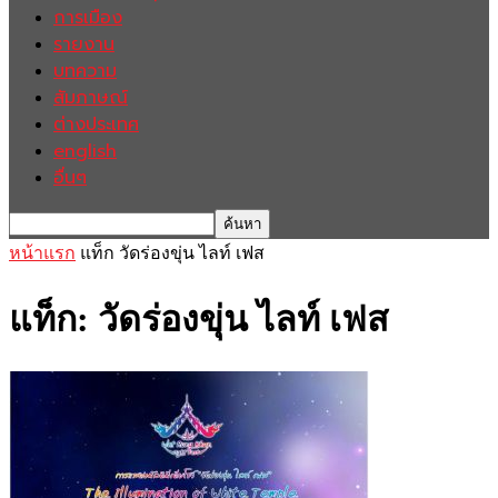
การเมือง
รายงาน
บทความ
สัมภาษณ์
ต่างประเทศ
english
อื่นๆ
หน้าแรก
แท็ก
วัดร่องขุ่น ไลท์ เฟส
แท็ก: วัดร่องขุ่น ไลท์ เฟส