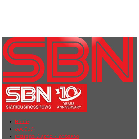
Home
ฮอตนิวส์
เศรษฐกิจ / ธุรกิจ / การตลาด