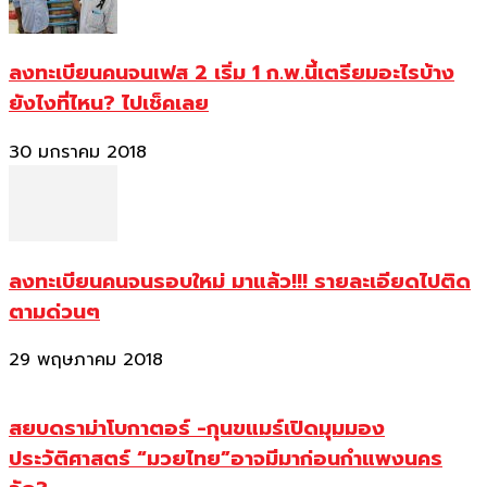
ลงทะเบียนคนจนเฟส 2 เริ่ม 1 ก.พ.นี้เตรียมอะไรบ้าง
ยังไงที่ไหน? ไปเช็คเลย
30 มกราคม 2018
ลงทะเบียนคนจนรอบใหม่ มาแล้ว!!! รายละเอียดไปติด
ตามด่วนๆ
29 พฤษภาคม 2018
สยบดราม่าโบกาตอร์ -กุนขแมร์เปิดมุมมอง
ประวัติศาสตร์ “มวยไทย”อาจมีมาก่อนกำแพงนคร