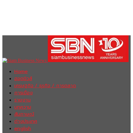
Home
ฮอตนิวส์
เศรษฐกิจ / ธุรกิจ / การตลาด
การเมือง
รายงาน
บทความ
สัมภาษณ์
ต่างประเทศ
english