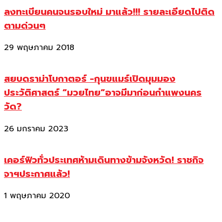
ลงทะเบียนคนจนรอบใหม่ มาแล้ว!!! รายละเอียดไปติด
ตามด่วนๆ
29 พฤษภาคม 2018
สยบดราม่าโบกาตอร์ -กุนขแมร์เปิดมุมมอง
ประวัติศาสตร์ “มวยไทย”อาจมีมาก่อนกำแพงนคร
วัด?
26 มกราคม 2023
เคอร์ฟิวทั่วประเทศห้ามเดินทางข้ามจังหวัด! ราชกิจ
จาฯประกาศแล้ว!
1 พฤษภาคม 2020