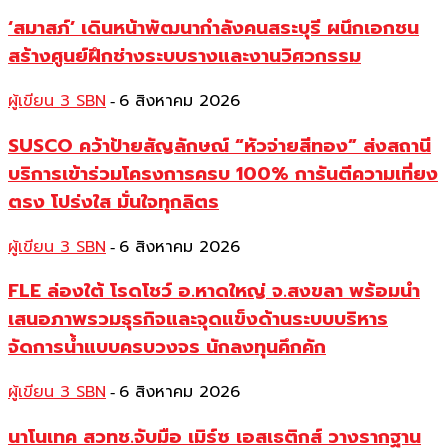
‘สมาสภ์’ เดินหน้าพัฒนากำลังคนสระบุรี ผนึกเอกชน
สร้างศูนย์ฝึกช่างระบบรางและงานวิศวกรรม
ผู้เขียน 3 SBN
6 สิงหาคม 2026
-
SUSCO คว้าป้ายสัญลักษณ์ “หัวจ่ายสีทอง” ส่งสถานี
บริการเข้าร่วมโครงการครบ 100% การันตีความเที่ยง
ตรง โปร่งใส มั่นใจทุกลิตร
ผู้เขียน 3 SBN
6 สิงหาคม 2026
-
FLE ล่องใต้ โรดโชว์ อ.หาดใหญ่ จ.สงขลา พร้อมนำ
เสนอภาพรวมธุรกิจและจุดแข็งด้านระบบบริหาร
จัดการน้ำแบบครบวงจร นักลงทุนคึกคัก
ผู้เขียน 3 SBN
6 สิงหาคม 2026
-
นาโนเทค สวทช.จับมือ เมิร์ซ เอสเธติกส์ วางรากฐาน