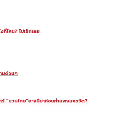
ไงที่ไหน? ไปเช็คเลย
ตามด่วนๆ
สตร์ “มวยไทย”อาจมีมาก่อนกำแพงนครวัด?