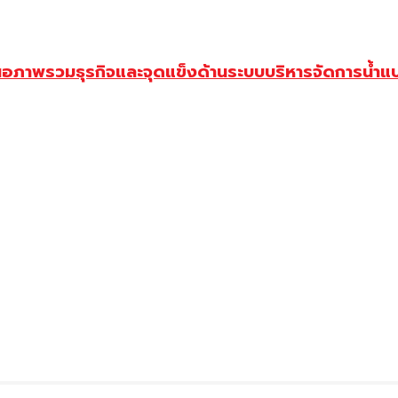
นอภาพรวมธุรกิจและจุดแข็งด้านระบบบริหารจัดการน้ำแ