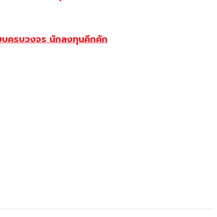
บบครบวงจร นักลงทุนคึกคัก