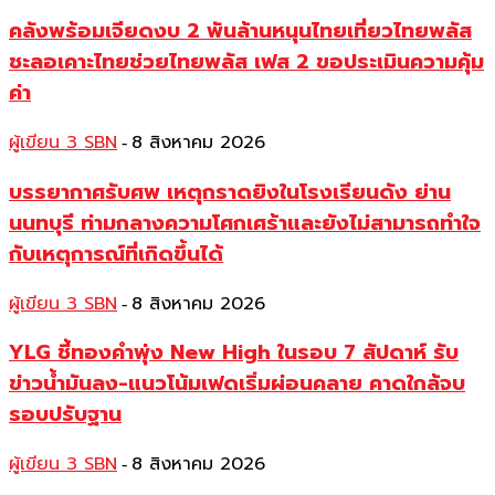
คลังพร้อมเจียดงบ 2 พันล้านหนุนไทยเที่ยวไทยพลัส
ชะลอเคาะไทยช่วยไทยพลัส เฟส 2 ขอประเมินความคุ้ม
ค่า
ผู้เขียน 3 SBN
8 สิงหาคม 2026
-
บรรยากาศรับศพ เหตุกราดยิงในโรงเรียนดัง ย่าน
นนทบุรี ท่ามกลางความโศกเศร้าและยังไม่สามารถทำใจ
กับเหตุการณ์ที่เกิดขึ้นได้
ผู้เขียน 3 SBN
8 สิงหาคม 2026
-
YLG ชี้ทองคำพุ่ง New High ในรอบ 7 สัปดาห์ รับ
ข่าวน้ำมันลง-แนวโน้มเฟดเริ่มผ่อนคลาย คาดใกล้จบ
รอบปรับฐาน
ผู้เขียน 3 SBN
8 สิงหาคม 2026
-