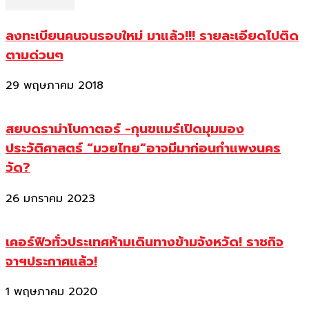
ลงทะเบียนคนจนรอบใหม่ มาแล้ว!!! รายละเอียดไปติด
ตามด่วนๆ
29 พฤษภาคม 2018
สยบดราม่าโบกาตอร์ -กุนขแมร์เปิดมุมมอง
ประวัติศาสตร์ “มวยไทย”อาจมีมาก่อนกำแพงนคร
วัด?
26 มกราคม 2023
เคอร์ฟิวทั่วประเทศห้ามเดินทางข้ามจังหวัด! ราชกิจ
จาฯประกาศแล้ว!
1 พฤษภาคม 2020