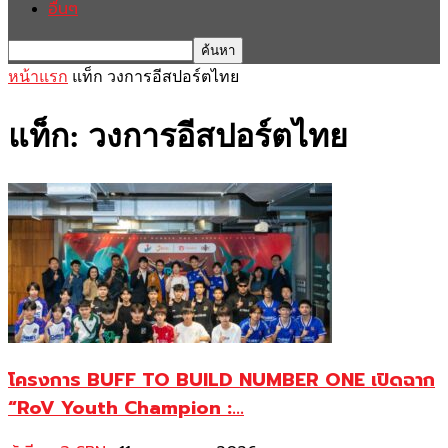
อื่นๆ
หน้าแรก
แท็ก
วงการอีสปอร์ตไทย
แท็ก: วงการอีสปอร์ตไทย
โครงการ BUFF TO BUILD NUMBER ONE เปิดฉาก
“RoV Youth Champion :...