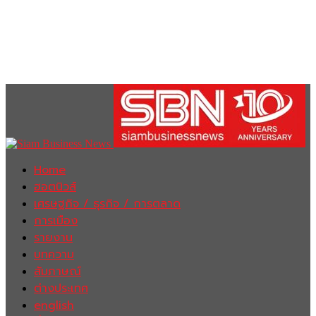
Home
ฮอตนิวส์
เศรษฐกิจ / ธุรกิจ / การตลาด
การเมือง
รายงาน
บทความ
สัมภาษณ์
ต่างประเทศ
english