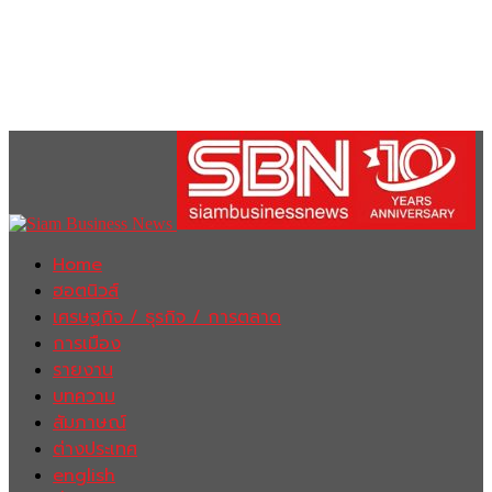
Home
ฮอตนิวส์
เศรษฐกิจ / ธุรกิจ / การตลาด
การเมือง
รายงาน
บทความ
สัมภาษณ์
ต่างประเทศ
english