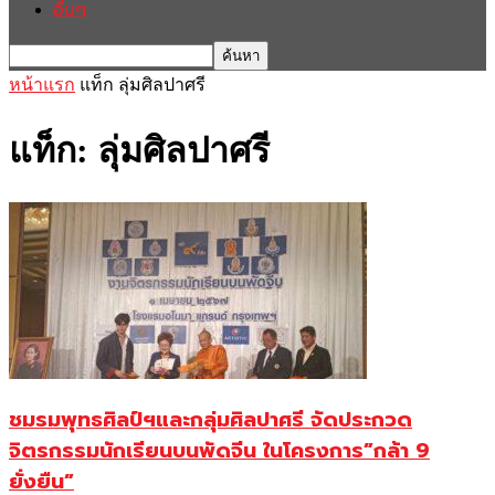
อื่นๆ
หน้าแรก
แท็ก
ลุ่มศิลปาศรี
แท็ก: ลุ่มศิลปาศรี
ชมรมพุทธศิลป์ฯและกลุ่มศิลปาศรี จัดประกวด
จิตรกรรมนักเรียนบนพัดจีน ในโครงการ”กล้า 9
ยั่งยืน”