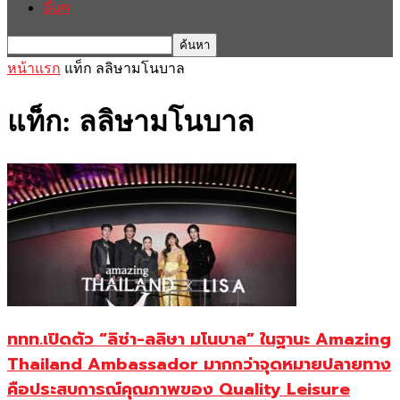
อื่นๆ
หน้าแรก
แท็ก
ลลิษามโนบาล
แท็ก: ลลิษามโนบาล
ททท.เปิดตัว “ลิซ่า-ลลิษา มโนบาล” ในฐานะ Amazing
Thailand Ambassador มากกว่าจุดหมายปลายทาง
คือประสบการณ์คุณภาพของ Quality Leisure