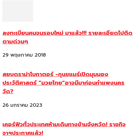
ลงทะเบียนคนจนรอบใหม่ มาแล้ว!!! รายละเอียดไปติด
ตามด่วนๆ
29 พฤษภาคม 2018
สยบดราม่าโบกาตอร์ -กุนขแมร์เปิดมุมมอง
ประวัติศาสตร์ “มวยไทย”อาจมีมาก่อนกำแพงนคร
วัด?
26 มกราคม 2023
เคอร์ฟิวทั่วประเทศห้ามเดินทางข้ามจังหวัด! ราชกิจ
จาฯประกาศแล้ว!