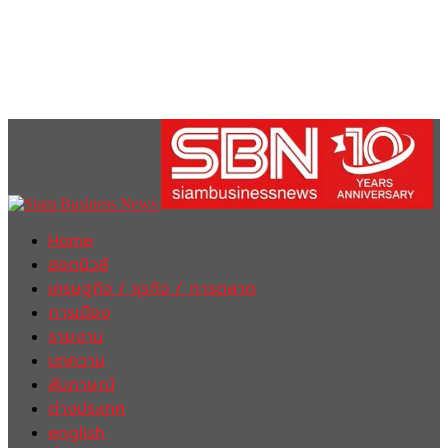
Home
ฮอตนิวส์
เศรษฐกิจ / ธุรกิจ / การตลาด
การเมือง
รายงาน
บทความ
สัมภาษณ์
ต่างประเทศ
english