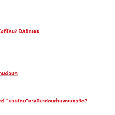
ไงที่ไหน? ไปเช็คเลย
ตามด่วนๆ
สตร์ “มวยไทย”อาจมีมาก่อนกำแพงนครวัด?