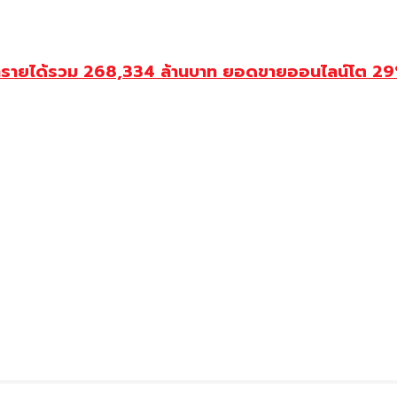
ำรายได้รวม 268,334 ล้านบาท ยอดขายออนไลน์โต 29% ป