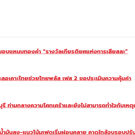
ยม มอบแหนบทองคำ “รางวัลเกียรติยศแห่งการเสียสละ”
ะลอเคาะไทยช่วยไทยพลัส เฟส 2 ขอประเมินความคุ้มค่า
ี ท่ามกลางความโศกเศร้าและยังไม่สามารถทำใจกับเหตุการ
วน้ำมันลง-แนวโน้มเฟดเริ่มผ่อนคลาย คาดใกล้จบรอบปรั