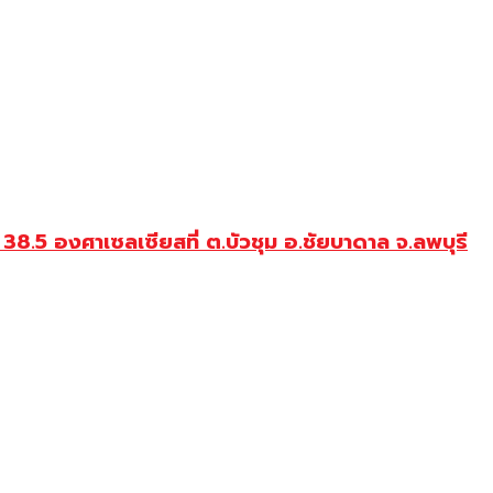
ด้ 38.5 องศาเซลเซียสที่ ต.บัวชุม อ.ชัยบาดาล จ.ลพบุรี