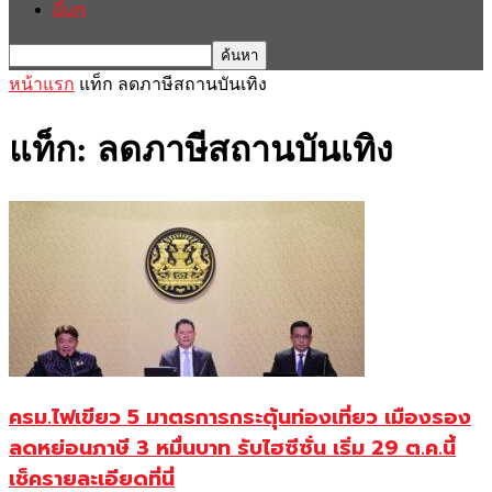
อื่นๆ
หน้าแรก
แท็ก
ลดภาษีสถานบันเทิง
แท็ก: ลดภาษีสถานบันเทิง
ครม.ไฟเขียว 5 มาตรการกระตุ้นท่องเที่ยว เมืองรอง
ลดหย่อนภาษี 3 หมื่นบาท รับไฮซีซั่น เริ่ม 29 ต.ค.นี้
เช็ครายละเอียดที่นี่