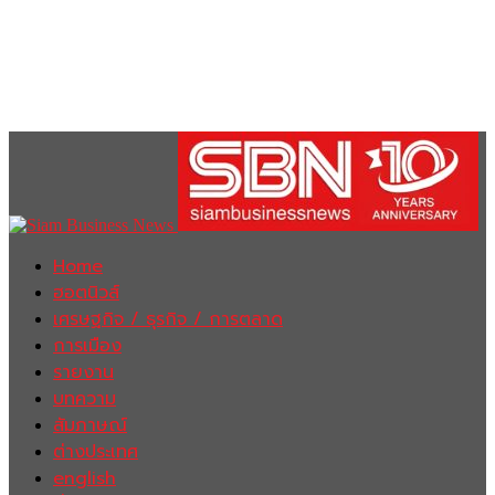
Home
ฮอตนิวส์
เศรษฐกิจ / ธุรกิจ / การตลาด
การเมือง
รายงาน
บทความ
สัมภาษณ์
ต่างประเทศ
english