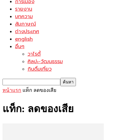
การเมือง
รายงาน
บทความ
สัมภาษณ์
ต่างประเทศ
english
อื่นๆ
วาไรตี้
ศิลปะ-วัฒนธรรม
กินดื่มเที่ยว
หน้าแรก
แท็ก
ลดของเสีย
แท็ก: ลดของเสีย