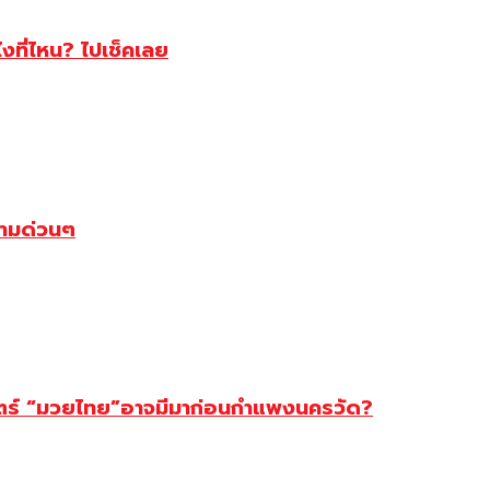
ไงที่ไหน? ไปเช็คเลย
ตามด่วนๆ
สตร์ “มวยไทย”อาจมีมาก่อนกำแพงนครวัด?