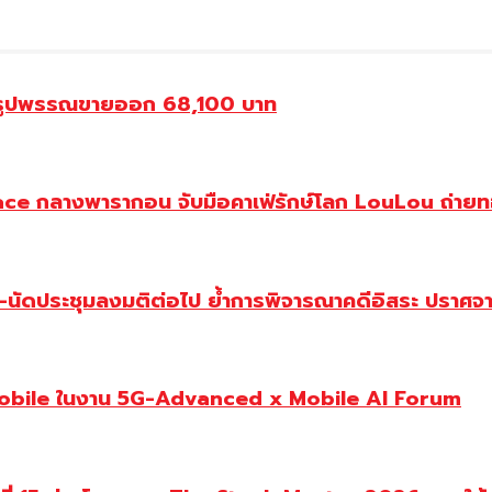
องรูปพรรณขายออก 68,100 บาท
ce กลางพารากอน จับมือคาเฟ่รักษ์โลก LouLou ถ่ายทอ
-นัดประชุมลงมติต่อไป ย้ำการพิจารณาคดีอิสระ ปราศจาก
Mobile ในงาน 5G-Advanced x Mobile AI Forum