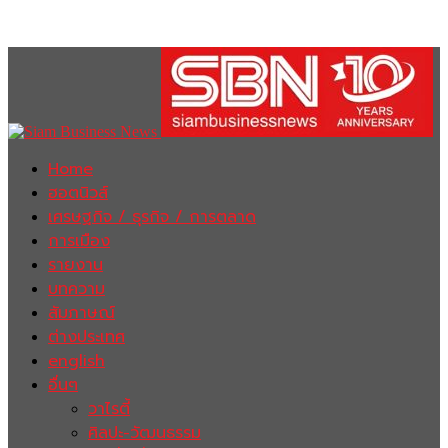
Home
ฮอตนิวส์
เศรษฐกิจ / ธุรกิจ / การตลาด
การเมือง
รายงาน
บทความ
สัมภาษณ์
ต่างประเทศ
english
อื่นๆ
วาไรตี้
ศิลปะ-วัฒนธรรม