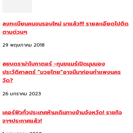
ลงทะเบียนคนจนรอบใหม่ มาแล้ว!!! รายละเอียดไปติด
ตามด่วนๆ
29 พฤษภาคม 2018
สยบดราม่าโบกาตอร์ -กุนขแมร์เปิดมุมมอง
ประวัติศาสตร์ “มวยไทย”อาจมีมาก่อนกำแพงนคร
วัด?
26 มกราคม 2023
เคอร์ฟิวทั่วประเทศห้ามเดินทางข้ามจังหวัด! ราชกิจ
จาฯประกาศแล้ว!