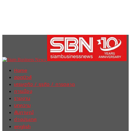
Home
ฮอตนิวส์
เศรษฐกิจ / ธุรกิจ / การตลาด
การเมือง
รายงาน
บทความ
สัมภาษณ์
ต่างประเทศ
english