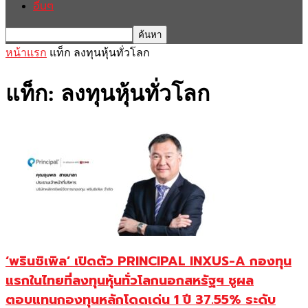
อื่นๆ
หน้าแรก
แท็ก
ลงทุนหุ้นทั่วโลก
แท็ก: ลงทุนหุ้นทั่วโลก
‘พรินซิเพิล’ เปิดตัว PRINCIPAL INXUS-A กองทุน
แรกในไทยที่ลงทุนหุ้นทั่วโลกนอกสหรัฐฯ ชูผล
ตอบแทนกองทุนหลักโดดเด่น 1 ปี 37.55% ระดับ