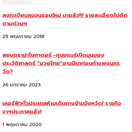
ลงทะเบียนคนจนรอบใหม่ มาแล้ว!!! รายละเอียดไปติด
ตามด่วนๆ
29 พฤษภาคม 2018
สยบดราม่าโบกาตอร์ -กุนขแมร์เปิดมุมมอง
ประวัติศาสตร์ “มวยไทย”อาจมีมาก่อนกำแพงนคร
วัด?
26 มกราคม 2023
เคอร์ฟิวทั่วประเทศห้ามเดินทางข้ามจังหวัด! ราชกิจ
จาฯประกาศแล้ว!
1 พฤษภาคม 2020