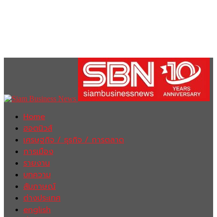
Home
ฮอตนิวส์
เศรษฐกิจ / ธุรกิจ / การตลาด
การเมือง
รายงาน
บทความ
สัมภาษณ์
ต่างประเทศ
english