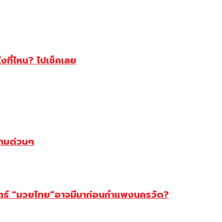
ไงที่ไหน? ไปเช็คเลย
ตามด่วนๆ
สตร์ “มวยไทย”อาจมีมาก่อนกำแพงนครวัด?