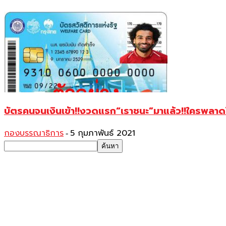
บัตรคนจนเงินเข้า!!งวดแรก“เราชนะ”มาแล้ว!!ใครพลาดไม
กองบรรณาธิการ
5 กุมภาพันธ์ 2021
-