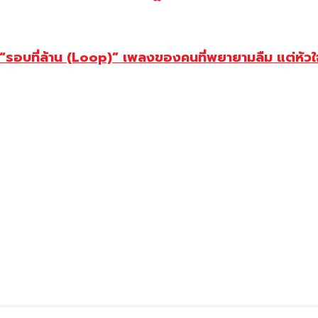
อบที่ล้าน (Loop)” เพลงของคนที่พยายามลืม แต่หัวใจย