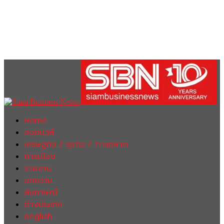
Home
ฮอตนิวส์
เศรษฐกิจ / ธุรกิจ / การตลาด
การเมือง
รายงาน
บทความ
สัมภาษณ์
ต่างประเทศ
english