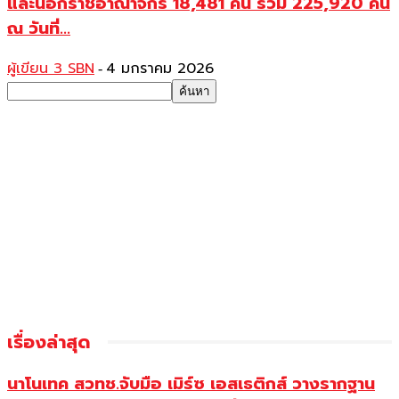
และนอกราชอาณาจักร 18,481 คน รวม 225,920 คน
ณ วันที่...
ผู้เขียน 3 SBN
4 มกราคม 2026
-
เรื่องล่าสุด
นาโนเทค สวทช.จับมือ เมิร์ซ เอสเธติกส์ วางรากฐาน