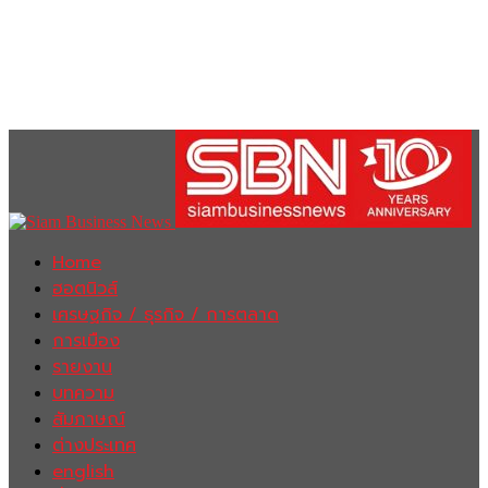
Home
ฮอตนิวส์
เศรษฐกิจ / ธุรกิจ / การตลาด
การเมือง
รายงาน
บทความ
สัมภาษณ์
ต่างประเทศ
english