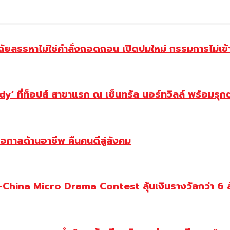
ฉัยสรรหาไม่ใช่คำสั่งถอดถอน เปิดปมใหม่ กรรมการไม่เข
y’ ที่ท็อปส์ สาขาแรก ณ เซ็นทรัล นอร์ทวิลล์ พร้อมรุก
โอกาสด้านอาชีพ คืนคนดีสู่สังคม
ina Micro Drama Contest ลุ้นเงินรางวัลกว่า 6 ล