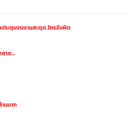
้าประชุมจนงานสะดุด ใครรับผิด
ตลาด...
้านบาท