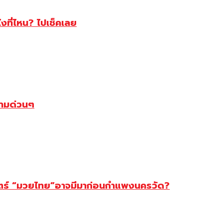
ไงที่ไหน? ไปเช็คเลย
ตามด่วนๆ
สตร์ “มวยไทย”อาจมีมาก่อนกำแพงนครวัด?