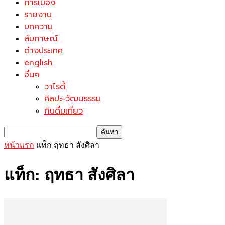
การเมือง
รายงาน
บทความ
สัมภาษณ์
ต่างประเทศ
english
อื่นๆ
วาไรตี้
ศิลปะ-วัฒนธรรม
กินดื่มเที่ยว
หน้าแรก
แท็ก
ฤทธา สังศิลา
แท็ก: ฤทธา สังศิลา